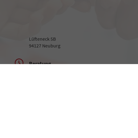
Lüfteneck 5B
94127 Neuburg
Beratung
Montag bis Freitag
09:00-18:00 Uhr
Samstag