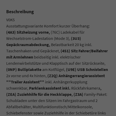
Beschreibung
V0K5
Ausstattungsvariante Komfort kurzer Überhang:
(4A3) Sitzheizung vorne,
(76C) Ladekabel für
Wechselstrom-Ladestation (Mode 3),
(3U3)
Gepäckraumabdeckung,
Belastbarkeit 20 kg inkl.
Taschenhaken und Gepäcknet,
(4S1) Sitz Fahrer/Beifahrer
mit Armlehnen
beidseitig inkl. elektrischer
Lendenwirbelstütze und Klapptisch auf der Sitzrückseite,
(0NP) Bulliplakette
am Kotflügel,
(U9E) USB Schnistellen
2x vorne und 4x hinten,
(Z2Q) Anhängerrangierassistent
""Trailer Assistent""
inkl. Anhängerkupplung
schwenkbar,
Parklenkassistent inkl.
Rückfahrkamera
,
(ZEA) Zuziehhilfe für die Heckklappe, (Z3A)
Family-Paket:
Schubladen unter den Sitzen im Fahrgastraum und 2
Abfallbehälter, Multifunktionstisch/Mittelkonsole,
Schiebefenster sowie Zuziehhilfe in der Schiebetüre links