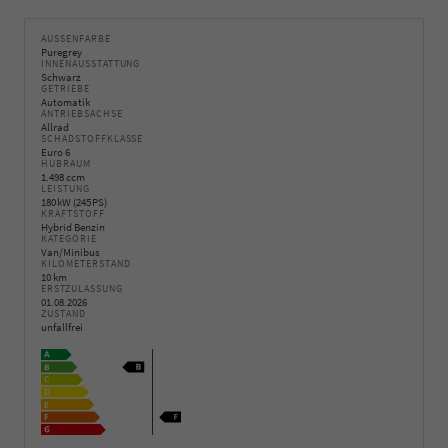
AUSSENFARBE
Puregrey
INNENAUSSTATTUNG
Schwarz
GETRIEBE
Automatik
ANTRIEBSACHSE
Allrad
SCHADSTOFFKLASSE
Euro 6
HUBRAUM
1.498 ccm
LEISTUNG
180 kW (245 PS)
KRAFTSTOFF
Hybrid Benzin
KATEGORIE
Van/Minibus
KILOMETERSTAND
10 km
ERSTZULASSUNG
01.08.2026
ZUSTAND
unfallfrei