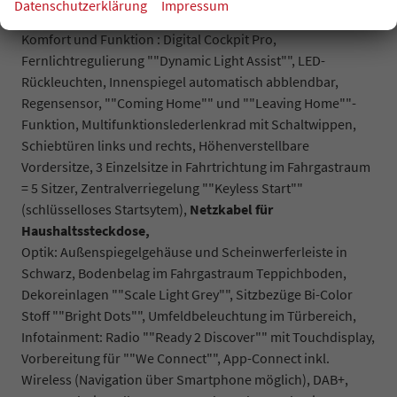
Datenschutzerklärung
Impressum
Werksanschlussgarantie auf 5 Jahre / max. 100.000 km,
Komfort und Funktion : Digital Cockpit Pro,
Fernlichtregulierung ""Dynamic Light Assist"", LED-
Rückleuchten, Innenspiegel automatisch abblendbar,
Regensensor, ""Coming Home"" und ""Leaving Home""-
Funktion, Multifunktionslederlenkrad mit Schaltwippen,
Schiebtüren links und rechts, Höhenverstellbare
Vordersitze, 3 Einzelsitze in Fahrtrichtung im Fahrgastraum
= 5 Sitzer, Zentralverriegelung ""Keyless Start""
(schlüsselloses Startsytem),
Netzkabel für
Haushaltssteckdose,
Optik: Außenspiegelgehäuse und Scheinwerferleiste in
Schwarz, Bodenbelag im Fahrgastraum Teppichboden,
Dekoreinlagen ""Scale Light Grey"", Sitzbezüge Bi-Color
Stoff ""Bright Dots"", Umfeldbeleuchtung im Türbereich,
Infotainment: Radio ""Ready 2 Discover"" mit Touchdisplay,
Vorbereitung für ""We Connect"", App-Connect inkl.
Wireless (Navigation über Smartphone möglich), DAB+,