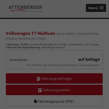
Menü
Volkswagen T7 Multivan
Sport Edition 1,5eHybrid DSG
4Motion Komfort KÜ 5 Sitzer
Fahrzeugnr.
:
43281
, unverbindliche Lieferzeit:
10 Tage
, Landesversion: EU - Europa,
Fahrzeug mit Tageszulassung
, Zentrallager (extern)
auf Anfrage
Gesamtpreis
inkl. 19% MwSt., zzgl. den Kosten für Überführung und Zulassungspapieren
Fahrzeug anfragen
Fahrzeug parken
Fahrzeugexposé (PDF)