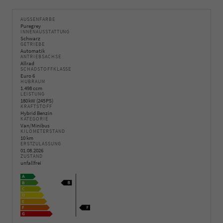
AUSSENFARBE
Puregrey
INNENAUSSTATTUNG
Schwarz
GETRIEBE
Automatik
ANTRIEBSACHSE
Allrad
SCHADSTOFFKLASSE
Euro 6
HUBRAUM
1.498 ccm
LEISTUNG
180 kW (245 PS)
KRAFTSTOFF
Hybrid Benzin
KATEGORIE
Van/Minibus
KILOMETERSTAND
10 km
ERSTZULASSUNG
01.08.2026
ZUSTAND
unfallfrei