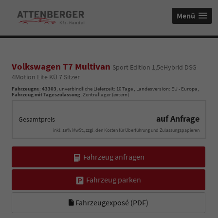
Menü
Volkswagen T7 Multivan
Sport Edition 1,5eHybrid DSG
4Motion Lite KÜ 7 Sitzer
Fahrzeugnr.
:
43303
, unverbindliche Lieferzeit:
10 Tage
, Landesversion: EU - Europa,
Fahrzeug mit Tageszulassung
, Zentrallager (extern)
auf Anfrage
Gesamtpreis
inkl. 19% MwSt., zzgl. den Kosten für Überführung und Zulassungspapieren
Fahrzeug anfragen
Fahrzeug parken
Fahrzeugexposé (PDF)