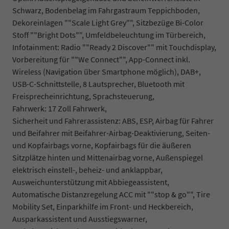
Schwarz, Bodenbelag im Fahrgastraum Teppichboden,
Dekoreinlagen ""Scale Light Grey"", Sitzbezüge Bi-Color
Stoff ""Bright Dots"", Umfeldbeleuchtung im Türbereich,
Infotainment: Radio ""Ready 2 Discover"" mit Touchdisplay,
Vorbereitung für ""We Connect"", App-Connect inkl.
Wireless (Navigation über Smartphone möglich), DAB+,
USB-C-Schnittstelle, 8 Lautsprecher, Bluetooth mit
Freisprecheinrichtung, Sprachsteuerung,
Fahrwerk: 17 Zoll Fahrwerk,
Sicherheit und Fahrerassistenz: ABS, ESP, Airbag für Fahrer
und Beifahrer mit Beifahrer-Airbag-Deaktivierung, Seiten-
und Kopfairbags vorne, Kopfairbags für die äußeren
Sitzplätze hinten und Mittenairbag vorne, Außenspiegel
elektrisch einstell-, beheiz- und anklappbar,
Ausweichunterstützung mit Abbiegeassistent,
Automatische Distanzregelung ACC mit ""stop & go"", Tire
Mobility Set, Einparkhilfe im Front- und Heckbereich,
Ausparkassistent und Ausstiegswarner,