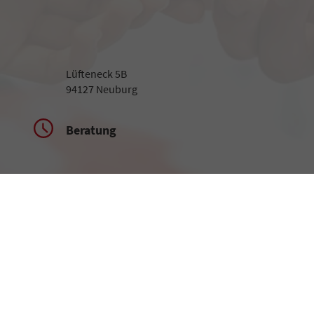
Lüfteneck 5B
94127 Neuburg
Beratung
Montag bis Freitag
09:00-18:00 Uhr
Samstag
09:00-13:00 Uhr