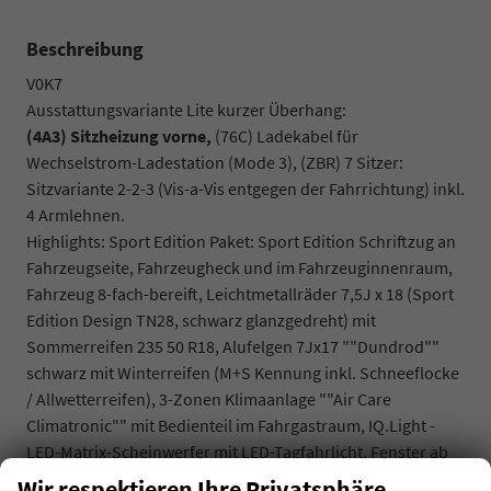
Beschreibung
V0K7
Ausstattungsvariante Lite kurzer Überhang:
(4A3) Sitzheizung vorne,
(76C) Ladekabel für
Wechselstrom-Ladestation (Mode 3), (ZBR) 7 Sitzer:
Sitzvariante 2-2-3 (Vis-a-Vis entgegen der Fahrrichtung) inkl.
4 Armlehnen.
Highlights: Sport Edition Paket: Sport Edition Schriftzug an
Fahrzeugseite, Fahrzeugheck und im Fahrzeuginnenraum,
Fahrzeug 8-fach-bereift, Leichtmetallräder 7,5J x 18 (Sport
Edition Design TN28, schwarz glanzgedreht) mit
Sommerreifen 235 50 R18, Alufelgen 7Jx17 ""Dundrod""
schwarz mit Winterreifen (M+S Kennung inkl. Schneeflocke
/ Allwetterreifen), 3-Zonen Klimaanlage ""Air Care
Climatronic"" mit Bedienteil im Fahrgastraum, IQ.Light -
LED-Matrix-Scheinwerfer mit LED-Tagfahrlicht, Fenster ab
B-Säule abgedunkelt, Spurhalteassistent ""Lane Assist"",
Wir respektieren Ihre Privatsphäre