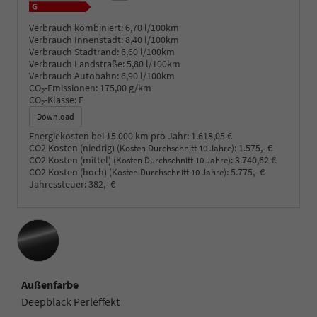
Verbrauch kombiniert:
6,70 l/100km
Verbrauch Innenstadt:
8,40 l/100km
Verbrauch Stadtrand:
6,60 l/100km
Verbrauch Landstraße:
5,80 l/100km
Verbrauch Autobahn:
6,90 l/100km
CO
-Emissionen:
175,00 g/km
2
CO
-Klasse:
F
2
Download
Energiekosten bei 15.000 km pro Jahr:
1.618,05 €
CO2 Kosten (niedrig)
:
1.575,- €
(Kosten Durchschnitt 10 Jahre)
CO2 Kosten (mittel)
:
3.740,62 €
(Kosten Durchschnitt 10 Jahre)
CO2 Kosten (hoch)
:
5.775,- €
(Kosten Durchschnitt 10 Jahre)
Jahressteuer:
382,- €
Außenfarbe
Deepblack Perleffekt