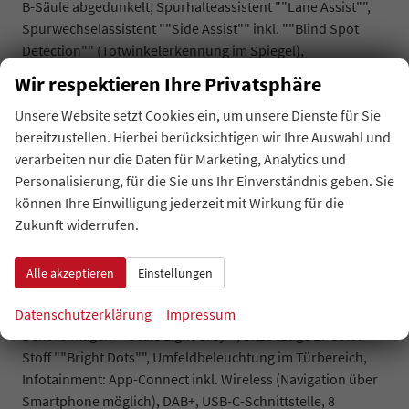
B-Säule abgedunkelt, Spurhalteassistent ""Lane Assist"",
Spurwechselassistent ""Side Assist"" inkl. ""Blind Spot
Detection"" (Totwinkelerkennung im Spiegel),
Werksanschlussgarantie auf 5 Jahre / max. 100.000 km.
Wir respektieren Ihre Privatsphäre
Komfort und Funktion : Fernlichtregulierung ""Dynamic
Unsere Website setzt Cookies ein, um unsere Dienste für Sie
Light Assist"", LED-Rückleuchten, Innenspiegel automatisch
bereitzustellen. Hierbei berücksichtigen wir Ihre Auswahl und
abblendbar, Regensensor, ""Coming Home"" und
verarbeiten nur die Daten für Marketing, Analytics und
""Leaving Home""-Funktion, Multifunktionslederlenkrad
Personalisierung, für die Sie uns Ihr Einverständnis geben. Sie
mit Schaltwippen, Schiebtüren links und rechts,
können Ihre Einwilligung jederzeit mit Wirkung für die
Höhenverstellbare Vordersitze, 3 Einzelsitze in
Zukunft widerrufen.
Fahrtrichtung im Fahrgastraum = 5 Sitzer,
Zentralverriegelung ""Keyless Start"" (schlüsselloses
Startsytem),
Alle akzeptieren
Einstellungen
Optik: Außenspiegelgehäuse und Scheinwerferleiste in
Schwarz, Bodenbelag im Fahrgastraum Teppichboden,
Datenschutzerklärung
Impressum
Dekoreinlagen ""Scale Light Grey"", Sitzbezüge Bi-Color
Stoff ""Bright Dots"", Umfeldbeleuchtung im Türbereich,
Infotainment: App-Connect inkl. Wireless (Navigation über
Smartphone möglich), DAB+, USB-C-Schnittstelle, 8