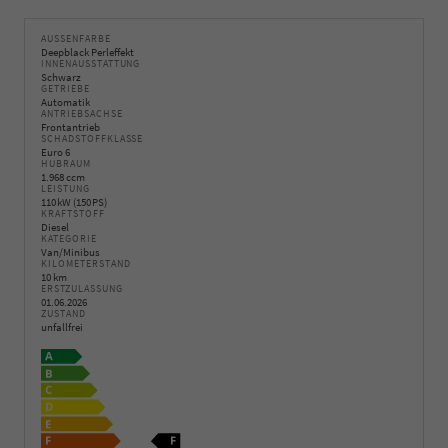
AUSSENFARBE
Deepblack Perleffekt
INNENAUSSTATTUNG
Schwarz
GETRIEBE
Automatik
ANTRIEBSACHSE
Frontantrieb
SCHADSTOFFKLASSE
Euro 6
HUBRAUM
1.968 ccm
LEISTUNG
110 kW (150 PS)
KRAFTSTOFF
Diesel
KATEGORIE
Van/Minibus
KILOMETERSTAND
10 km
ERSTZULASSUNG
01.06.2026
ZUSTAND
unfallfrei