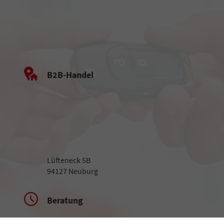
B2B-Handel
Lüfteneck 5B
94127 Neuburg
Beratung