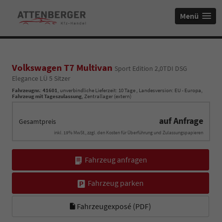
Menü
Volkswagen T7 Multivan
Sport Edition 2,0TDI DSG
Elegance LÜ 5 Sitzer
Fahrzeugnr.
:
41601
, unverbindliche Lieferzeit:
10 Tage
, Landesversion: EU - Europa,
Fahrzeug mit Tageszulassung
, Zentrallager (extern)
auf Anfrage
Gesamtpreis
inkl. 19% MwSt., zzgl. den Kosten für Überführung und Zulassungspapieren
Fahrzeug anfragen
Fahrzeug parken
Fahrzeugexposé (PDF)