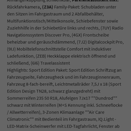
Rückfahrkamera
, (Z3A)
Family-Paket: Schubladen unter
den Sitzen im Fahrgastraum und 2 Abfallbehälter,
Multifunktionstisch/Mittelkonsole, Schiebefenster sowie
Zuziehhilfe in der Schiebetüre links und rechts, (7UY) Radio
Navigationssystem Discover Pro, (4GX) Frontscheibe
beheizbar und geräuschdämmend, (7J2) Digitalcockpit Pro,
(9IJ) Mobiltelefonschnittstelle Comfort mit induktiver
Ladefunktion, (ZEB) Heckklappe elektrisch öffnend und
schließend, (6I6) Travelassistent
Highlights: Sport Edition Paket: Sport Edition Schriftzug an
Fahrzeugseite, Fahrzeugheck und im Fahrzeuginnenraum,
Fahrzeug 8-fach-bereift, Leichtmetallräder 7,5J x 18 (Sport
Edition Design TN28, schwarz glanzgedreht) mit
Sommerreifen 235 50 R18, Alufelgen 7Jx17 ""Dundrod""
schwarz mit Winterreifen (M+S Kennung inkl. Schneeflocke
/ Allwetterreifen), 3-Zonen Klimaanlage ""Air Care
Climatronic"" mit Bedienteil im Fahrgastraum, IQ.Light -
LED-Matrix-Scheinwerfer mit LED-Tagfahrlicht, Fenster ab