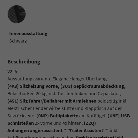
Innenausstattung
Innenausstattung
Schwarz
Beschreibung
V2L5
Ausstattungsvariante Elegance langer Überhang:
(4A3) Sitzheizung vorne, (3U3) Gepäckraumabdeckung,
Belastbarkeit 20 kg inkl. Taschenhaken und Gepäcknet,
(4S1) Sitz Fahrer/Beifahrer mit Armlehnen
beidseitig inkl.
elektrischer Lendenwirbelstütze und Klapptisch auf der
Sitzrückseite,
(0NP) Bulliplakette
am Kotflügel,
(U9E) USB
Schnistellen
2x vorne und 4x hinten,
(Z2Q)
Anhängerrangierassistent ""Trailer Assistent""
inkl.
Anhängerkupplung schwenkbar,
Parklenkassistent inkl.