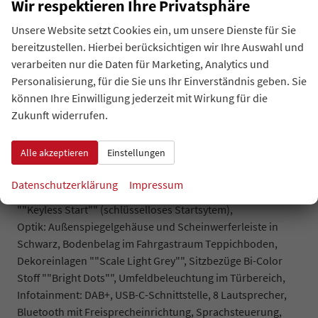
Wir respektieren Ihre Privatsphäre
Climatronic"" mit Bedienteil im Fahrgastraum, IQ.Light -
LED-Matrix-Scheinwerfer mit LED-Tagfahrlicht, Fenster ab
Unsere Website setzt Cookies ein, um unsere Dienste für Sie
B-Säule abgedunkelt, Spurhalteassistent ""Lane Assist"",
bereitzustellen. Hierbei berücksichtigen wir Ihre Auswahl und
Spurwechselassistent ""Side Assist"" inkl. ""Blind Spot
verarbeiten nur die Daten für Marketing, Analytics und
Detection"" (Totwinkelerkennung im Spiegel),
Personalisierung, für die Sie uns Ihr Einverständnis geben. Sie
Werksanschlussgarantie auf 5 Jahre / max. 100.000 km.
können Ihre Einwilligung jederzeit mit Wirkung für die
Komfort und Funktion : Fernlichtregulierung ""Dynamic
Zukunft widerrufen.
Light Assist"", LED-Rückleuchten, Innenspiegel automatisch
abblendbar, Regensensor, ""Coming Home"" und
Alle akzeptieren
Einstellungen
""Leaving Home""-Funktion, Multifunktionslederlenkrad
mit Schaltwippen, Schiebtüren links und rechts,
Datenschutzerklärung
Impressum
Höhenverstellbare Vordersitze, Zentralverriegelung
""Keyless Start"" (schlüsselloses Startsytem),
Optik: Außenspiegelgehäuse und Scheinwerferleiste in
Schwarz, Bodenbelag im Fahrgastraum Teppichboden,
Dekoreinlagen ""Scale Light Grey"", Sitzbezüge Bi-Color
Stoff ""Bright Dots"", Umfeldbeleuchtung im Türbereich,
Infotainment: DAB+, USB-C-Schnittstelle, 8 Lautsprecher,
Bluetooth mit Freisprecheinrichtung, Sprachsteuerung,