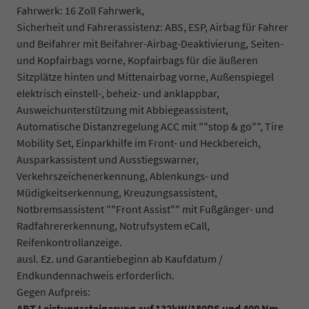
Fahrwerk: 16 Zoll Fahrwerk,
Sicherheit und Fahrerassistenz: ABS, ESP, Airbag für Fahrer
und Beifahrer mit Beifahrer-Airbag-Deaktivierung, Seiten-
und Kopfairbags vorne, Kopfairbags für die äußeren
Sitzplätze hinten und Mittenairbag vorne, Außenspiegel
elektrisch einstell-, beheiz- und anklappbar,
Ausweichunterstützung mit Abbiegeassistent,
Automatische Distanzregelung ACC mit ""stop & go"", Tire
Mobility Set, Einparkhilfe im Front- und Heckbereich,
Ausparkassistent und Ausstiegswarner,
Verkehrszeichenerkennung, Ablenkungs- und
Müdigkeitserkennung, Kreuzungsassistent,
Notbremsassistent ""Front Assist"" mit Fußgänger- und
Radfahrererkennung, Notrufsystem eCall,
Reifenkontrollanzeige.
ausl. Ez. und Garantiebeginn ab Kaufdatum /
Endkundennachweis erforderlich.
Gegen Aufpreis:
ABT Leistungssteigerung auf 132kW/180PS und 400 Nm