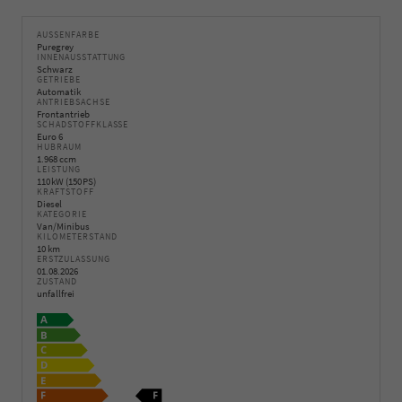
AUSSENFARBE
Puregrey
INNENAUSSTATTUNG
Schwarz
GETRIEBE
Automatik
ANTRIEBSACHSE
Frontantrieb
SCHADSTOFFKLASSE
Euro 6
HUBRAUM
1.968 ccm
LEISTUNG
110 kW (150 PS)
KRAFTSTOFF
Diesel
KATEGORIE
Van/Minibus
KILOMETERSTAND
10 km
ERSTZULASSUNG
01.08.2026
ZUSTAND
unfallfrei