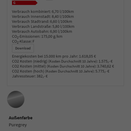
Verbrauch kombiniert:
6,70 l/100km
Verbrauch Innenstadt:
8,40 l/100km
Verbrauch Stadtrand:
6,60 l/100km
Verbrauch Landstraße:
5,80 l/100km
Verbrauch Autobahn:
6,90 l/100km
CO
-Emissionen:
175,00 g/km
2
CO
-Klasse:
F
2
Download
Energiekosten bei 15.000 km pro Jahr:
1.618,05 €
CO2 Kosten (niedrig)
:
1.575,- €
(Kosten Durchschnitt 10 Jahre)
CO2 Kosten (mittel)
:
3.740,62 €
(Kosten Durchschnitt 10 Jahre)
CO2 Kosten (hoch)
:
5.775,- €
(Kosten Durchschnitt 10 Jahre)
Jahressteuer:
382,- €
Außenfarbe
Puregrey