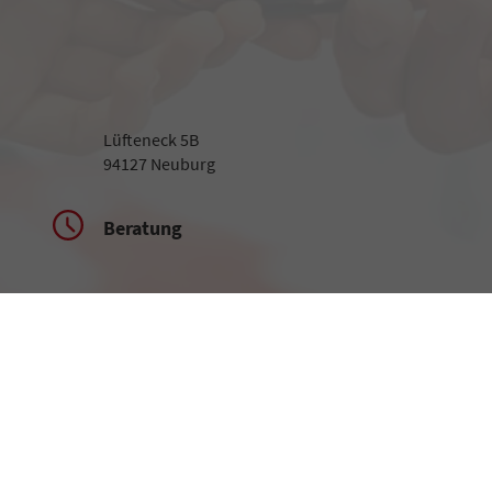
Lüfteneck 5B
94127 Neuburg
Beratung
Montag bis Freitag
09:00-18:00 Uhr
Samstag
09:00-13:00 Uhr