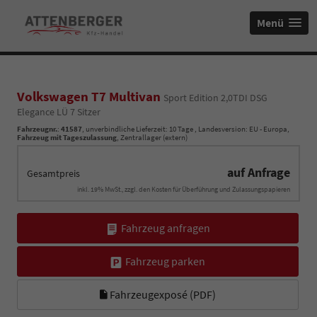
Menü
Volkswagen T7 Multivan
Sport Edition 2,0TDI DSG
Elegance LÜ 7 Sitzer
Fahrzeugnr.
:
41587
, unverbindliche Lieferzeit:
10 Tage
, Landesversion: EU - Europa,
Fahrzeug mit Tageszulassung
, Zentrallager (extern)
auf Anfrage
Gesamtpreis
inkl. 19% MwSt., zzgl. den Kosten für Überführung und Zulassungspapieren
Fahrzeug anfragen
Fahrzeug parken
Fahrzeugexposé (PDF)