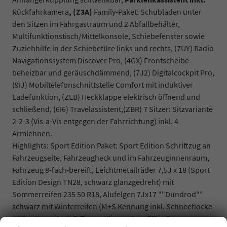
Rückfahrkamera
, (Z3A)
Family-Paket: Schubladen unter
den Sitzen im Fahrgastraum und 2 Abfallbehälter,
Multifunktionstisch/Mittelkonsole, Schiebefenster sowie
Zuziehhilfe in der Schiebetüre links und rechts, (7UY) Radio
Navigationssystem Discover Pro, (4GX) Frontscheibe
beheizbar und geräuschdämmend, (7J2) Digitalcockpit Pro,
(9IJ) Mobiltelefonschnittstelle Comfort mit induktiver
Ladefunktion, (ZEB) Heckklappe elektrisch öffnend und
schließend, (6I6) Travelassistent,(ZBR) 7 Sitzer: Sitzvariante
2-2-3 (Vis-a-Vis entgegen der Fahrrichtung) inkl. 4
Armlehnen.
Highlights: Sport Edition Paket: Sport Edition Schriftzug an
Fahrzeugseite, Fahrzeugheck und im Fahrzeuginnenraum,
Fahrzeug 8-fach-bereift, Leichtmetallräder 7,5J x 18 (Sport
Edition Design TN28, schwarz glanzgedreht) mit
Sommerreifen 235 50 R18, Alufelgen 7Jx17 ""Dundrod""
schwarz mit Winterreifen (M+S Kennung inkl. Schneeflocke
/ Allwetterreifen), 3-Zonen Klimaanlage ""Air Care