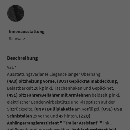
Innenausstattung
Innenausstattung
Schwarz
Beschreibung
V2L7
Ausstattungsvariante Elegance langer Überhang:
(4A3) Sitzheizung vorne, (3U3) Gepäckraumabdeckung,
Belastbarkeit 20 kg inkl. Taschenhaken und Gepäcknet,
(4S1) Sitz Fahrer/Beifahrer mit Armlehnen
beidseitig inkl.
elektrischer Lendenwirbelstütze und Klapptisch auf der
Sitzrückseite,
(0NP) Bulliplakette
am Kotflügel,
(U9E) USB
Schnistellen
2x vorne und 4x hinten,
(Z2Q)
Anhängerrangierassistent ""Trailer Assistent""
inkl.
Anhängerkupplung schwenkbar,
Parklenkassistent inkl.