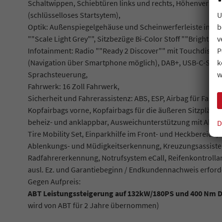
Schaltwippen, Schiebtüren links und rechts, Höhenverstell
U
(schlüsselloses Startsytem),
b
Optik: Außenspiegelgehäuse und Scheinwerferleiste in S
v
""Scale Light Grey"", Sitzbezüge Bi-Color Stoff ""Bright D
P
Infotainment: Radio ""Ready 2 Discover"" mit Touchdisplay
k
(Navigation über Smartphone möglich), DAB+, USB-C-Schnit
w
Sprachsteuerung,
Fahrwerk: 16 Zoll Fahrwerk,
Sicherheit und Fahrerassistenz: ABS, ESP, Airbag für Fahre
Kopfairbags vorne, Kopfairbags für die äußeren Sitzplätze 
beheiz- und anklappbar, Ausweichunterstützung mit Abbie
D
Tire Mobility Set, Einparkhilfe im Front- und Heckbereic
Ablenkungs- und Müdigkeitserkennung, Kreuzungsassisten
Radfahrererkennung, Notrufsystem eCall, Reifenkontrolla
ausl. Ez. und Garantiebeginn / Endkundennachweis erforde
Gegen Aufpreis:
ABT Leistungssteigerung auf 132kW/180PS und 400 Nm 
wird von ABT für 2 Jahre übernommen)