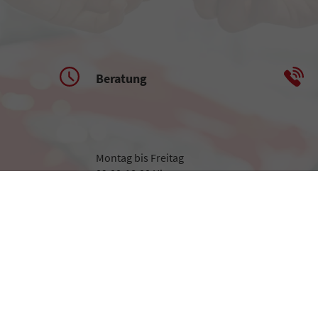
Beratung
Montag bis Freitag
09:00-18:00 Uhr
Samstag
09:00-13:00 Uhr
n
ifischen CO
-Emissionen und gegebenenfalls zum Stromverbrauch neuer PKW können dem 'Leitfaden üb
2