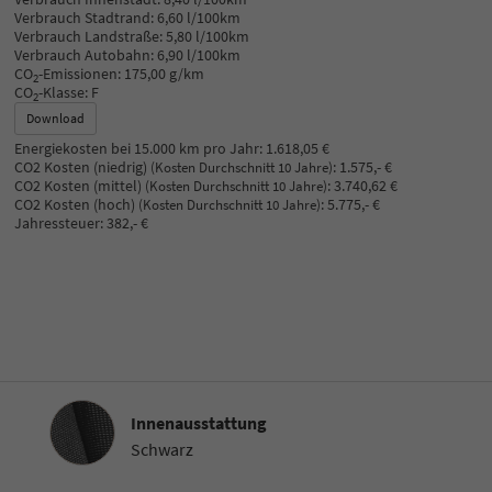
Verbrauch Stadtrand:
6,60 l/100km
Verbrauch Landstraße:
5,80 l/100km
Verbrauch Autobahn:
6,90 l/100km
CO
-Emissionen:
175,00 g/km
2
CO
-Klasse:
F
2
Download
Energiekosten bei 15.000 km pro Jahr:
1.618,05 €
CO2 Kosten (niedrig)
:
1.575,- €
(Kosten Durchschnitt 10 Jahre)
CO2 Kosten (mittel)
:
3.740,62 €
(Kosten Durchschnitt 10 Jahre)
CO2 Kosten (hoch)
:
5.775,- €
(Kosten Durchschnitt 10 Jahre)
Jahressteuer:
382,- €
Innenausstattung
Innenausstattung
Schwarz