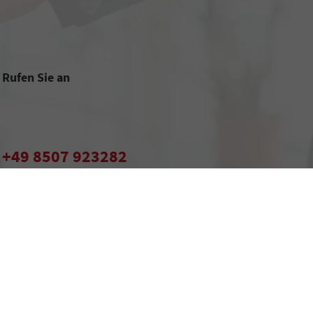
Rufen Sie an
+49 8507 923282
+49 171 1400 366
Wie können wir Ihnen helfen?
er den offiziellen Kraftstoffverbrauch, die offiziellen spezifischen CO
-Emissionen
2