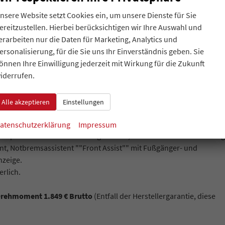
bare Vordersitze, Zentralverriegelung ""Keyless Start""
nsere Website setzt Cookies ein, um unsere Dienste für Sie
ereitzustellen. Hierbei berücksichtigen wir Ihre Auswahl und
chwarz, Bodenbelag im Fahrgastraum Teppichboden, Dekoreinlagen
erarbeiten nur die Daten für Marketing, Analytics und
ots"", Umfeldbeleuchtung im Türbereich,
ersonalisierung, für die Sie uns Ihr Einverständnis geben. Sie
, Vorbereitung für ""We Connect"", App-Connect inkl. Wireless
önnen Ihre Einwilligung jederzeit mit Wirkung für die Zukunft
tstelle, 8 Lautsprecher, Bluetooth mit Freisprecheinrichtung,
iderrufen.
r und Beifahrer mit Beifahrer-Airbag-Deaktivierung, Seiten- und
Alle akzeptieren
Einstellungen
hinten und Mittenairbag vorne, Außenspiegel elektrisch einstell-,
geassistent, Automatische Distanzregelung ACC mit ""stop & go"",
atenschutzerklärung
Impressum
h, Ausparkassistent und Ausstiegswarner, Verkehrszeichenerkennung
t, Notbremsassistent ""Front Assist"" mit Fußgänger- und
nzeige.
rlich.
Drehmoment 1.849 € Brutto
(Entfall der Herstellergarantie, diese