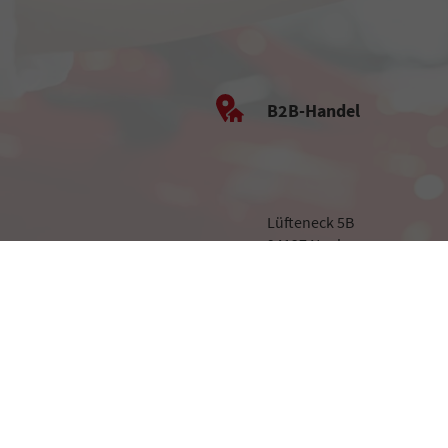
B2B-Handel
Lüfteneck 5B
94127 Neuburg
B2B-Anmelden
Impressum
Datenschutz
Cookie-Einstellunge
Weitere Informationen zum offiziellen Kraftstoffverbrauch und zu den offiziellen spez