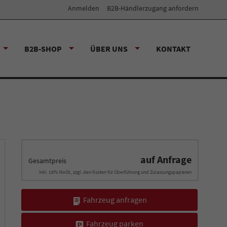
Anmelden
B2B-Händlerzugang anfordern
B2B-SHOP
ÜBER UNS
KONTAKT
auf Anfrage
Gesamtpreis
inkl. 19% MwSt., zzgl. den Kosten für Überführung und Zulassungspapieren
Fahrzeug anfragen
Fahrzeug parken