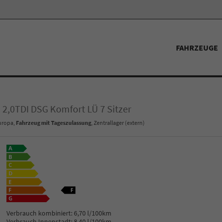
FAHRZEUGE
n 2,0TDI DSG Komfort LÜ 7 Sitzer
Europa,
Fahrzeug mit Tageszulassung
, Zentrallager (extern)
Verbrauch kombiniert:
6,70 l/100km
Verbrauch Innenstadt:
8,40 l/100km