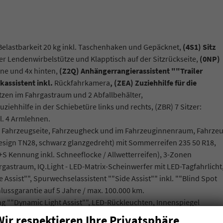
elastbarkeit 20 kg inkl. Taschenhaken und Gepäcknet,
(4S1) Sitz
cher Lendenwirbelstütze und Klapptisch auf der Sitzrückseite,
(0NP)
ne und 4x hinten,
(Z2Q) Anhängerrangierassistent ""Trailer
kassistent inkl.
Rückfahrkamera
, (ZEA) Zuziehhilfe für die
tzen im Fahrgastraum und 2 Abfallbehälter,
iehhilfe in der Schiebetüre links und rechts, (ZBR) 7 Sitzer:
kl. 4 Armlehnen.
g an Fahrzeugseite, Fahrzeugheck und im Fahrzeuginnenraum, Fahrze
n Design TN28, schwarz glanzgedreht) mit Sommerreifen 235 50 R18,
S Kennung inkl. Schneeflocke / Allwetterreifen), 3-Zonen
rgastraum, IQ.Light - LED-Matrix-Scheinwerfer mit LED-Tagfahrlicht
Assist"", Spurwechselassistent ""Side Assist"" inkl. ""Blind Spot
ussgarantie auf 5 Jahre / max. 100.000 km.
ung ""Dynamic Light Assist"", LED-Rückleuchten, Innenspiegel
und ""Leaving Home""-Funktion, Multifunktionslederlenkrad mit
Wir respektieren Ihre Privatsphäre