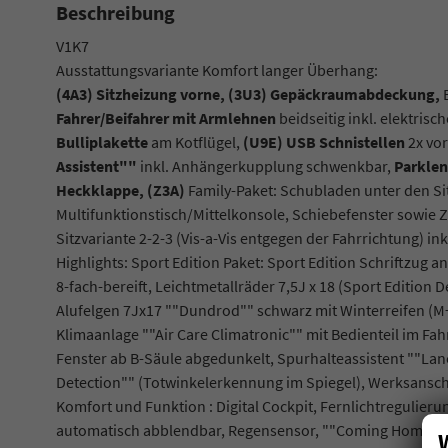
Beschreibung
V1K7
Ausstattungsvariante Komfort langer Überhang:
(4A3) Sitzheizung vorne, (3U3) Gepäckraumabdeckung,
B
Fahrer/Beifahrer mit Armlehnen
beidseitig inkl. elektris
Bulliplakette
am Kotflügel,
(U9E) USB Schnistellen
2x vor
Assistent""
inkl. Anhängerkupplung schwenkbar,
Parklen
Heckklappe, (Z3A)
Family-Paket: Schubladen unter den Si
Multifunktionstisch/Mittelkonsole, Schiebefenster sowie Zuz
Sitzvariante 2-2-3 (Vis-a-Vis entgegen der Fahrrichtung) in
Highlights: Sport Edition Paket: Sport Edition Schriftzu
8-fach-bereift, Leichtmetallräder 7,5J x 18 (Sport Editio
Alufelgen 7Jx17 ""Dundrod"" schwarz mit Winterreifen (M+
Klimaanlage ""Air Care Climatronic"" mit Bedienteil im Fah
Fenster ab B-Säule abgedunkelt, Spurhalteassistent ""Lane 
Detection"" (Totwinkelerkennung im Spiegel), Werksanschl
Komfort und Funktion : Digital Cockpit, Fernlichtregulier
automatisch abblendbar, Regensensor, ""Coming Home"" 