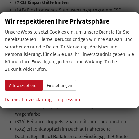
(7X1) Einparkhilfe hinten
(1AB) Elektronisches Stabilisierungsprogramm ESP
(EM0) Müdigkeitserkennung
Wir respektieren Ihre Privatsphäre
Unsere Website setzt Cookies ein, um unsere Dienste für Sie
INNENAUSSTATTUNG UND KOMFORT:
bereitzustellen. Hierbei berücksichtigen wir Ihre Auswahl und
(6XN) Außenspiegel elektrisch einstell- und beheizbar
verarbeiten nur die Daten für Marketing, Analytics und
(3L3) Höheneinstellung für Vordersitze
Personalisierung, für die Sie uns Ihr Einverständnis geben. Sie
können Ihre Einwilligung jederzeit mit Wirkung für die
EXTRAS:
Zukunft widerrufen.
(7P5) 2-Wege Lendenwirbelstütze für den Fahrersitz,
manuell einstellbar
(41W) Stahlräder 6,5 J x 16 in Silber
Alle akzeptieren
Einstellungen
(4UR) Airbags für Fahrer und Beifahrer, mit Beifahrer-
Airbag-Deaktivierung
Datenschutzerklärung
Impressum
(6H2) Außenspiegelgehäuse und Türgriffe in
Wagenfarbe
(33A) Beifahrerdoppelsitzbank mit Unterladefunktion
(6X2) Brillenklappfach im Dach auf Fahrerseite
Dachhaltegriff auf Beifahrerseite Einstiegsgriff B-Säule