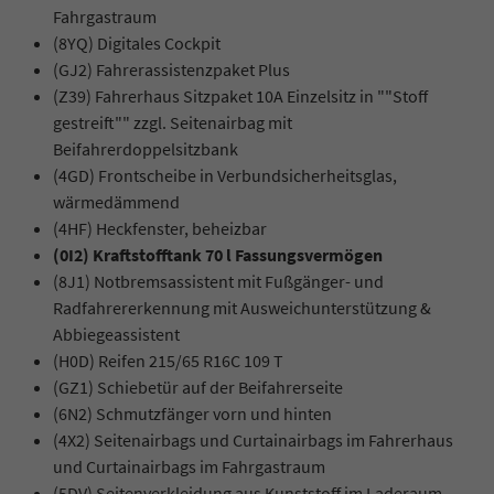
Fahrgastraum
(8YQ) Digitales Cockpit
(GJ2) Fahrerassistenzpaket Plus
(Z39) Fahrerhaus Sitzpaket 10A Einzelsitz in ""Stoff
gestreift"" zzgl. Seitenairbag mit
Beifahrerdoppelsitzbank
(4GD) Frontscheibe in Verbundsicherheitsglas,
wärmedämmend
(4HF) Heckfenster, beheizbar
(0I2) Kraftstofftank 70 l Fassungsvermögen
(8J1) Notbremsassistent mit Fußgänger- und
Radfahrererkennung mit Ausweichunterstützung &
Abbiegeassistent
(H0D) Reifen 215/65 R16C 109 T
(GZ1) Schiebetür auf der Beifahrerseite
(6N2) Schmutzfänger vorn und hinten
(4X2) Seitenairbags und Curtainairbags im Fahrerhaus
und Curtainairbags im Fahrgastraum
(5DV) Seitenverkleidung aus Kunststoff im Laderaum,