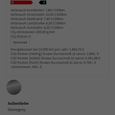
Verbrauch kombiniert:
7,80 l/100km
Verbrauch Innenstadt:
10,30 l/100km
Verbrauch Stadtrand:
7,40 l/100km
Verbrauch Landstraße:
6,50 l/100km
Verbrauch Autobahn:
8,20 l/100km
CO
-Emissionen:
205,00 g/km
2
CO
-Klasse:
G
2
Download
Energiekosten bei 15.000 km pro Jahr:
1.883,70 €
CO2 Kosten (niedrig)
:
1.845,- €
(Kosten Durchschnitt 10 Jahre)
CO2 Kosten (mittel)
:
4.381,88 €
(Kosten Durchschnitt 10 Jahre)
CO2 Kosten (hoch)
:
6.765,- €
(Kosten Durchschnitt 10 Jahre)
Jahressteuer:
490,- €
Außenfarbe
Stonegrey