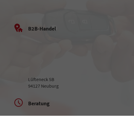
B2B-Handel
Lüfteneck 5B
94127 Neuburg
Beratung