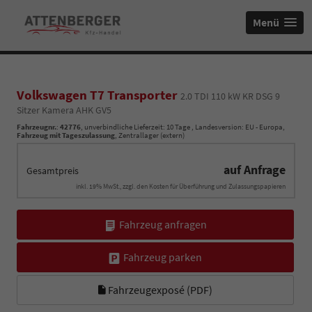
Menü
Volkswagen T7 Transporter
2.0 TDI 110 kW KR DSG 9
Sitzer Kamera AHK GV5
Fahrzeugnr.
:
42776
, unverbindliche Lieferzeit:
10 Tage
, Landesversion: EU - Europa,
Fahrzeug mit Tageszulassung
, Zentrallager (extern)
auf Anfrage
Gesamtpreis
inkl. 19% MwSt., zzgl. den Kosten für Überführung und Zulassungspapieren
Fahrzeug anfragen
Fahrzeug parken
Fahrzeugexposé (PDF)