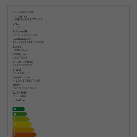
AUSSENFARBE
Stonegrey
INNENAUSSTATTUNG
Grau
GETRIEBE
Automatik
ANTRIEBSACHSE
Frontantrieb
SCHADSTOFFKLASSE
Euro 6
HUBRAUM
1.996 ccm
LEISTUNG
110 kW (150 PS)
KRAFTSTOFF
Diesel
KATEGORIE
Van/Minibus
KILOMETERSTAND
10 km
ERSTZULASSUNG
01.04.2026
ZUSTAND
unfallfrei