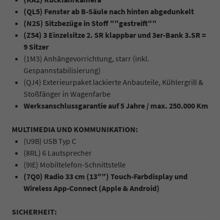
(QL5) Fenster ab B-Säule nach hinten abgedunkelt
(N2S) Sitzbezüge in Stoff ""gestreift""
(Z54) 3 Einzelsitze 2. SR klappbar und 3er-Bank 3.SR =
9 Sitzer
(1M3) Anhängevorrichtung, starr (inkl.
Gespannstabilisierung)
(QJ4) Exterieurpaket lackierte Anbauteile, Kühlergrill &
Stoßfänger in Wagenfarbe
Werksanschlussgarantie auf 5 Jahre / max. 250.000 Km
MULTIMEDIA UND KOMMUNIKATION:
(U9B) USB Typ C
(8RL) 6 Lautsprecher
(9IE) Mobiltelefon-Schnittstelle
(7Q0) Radio 33 cm (13"") Touch-Farbdisplay und
Wireless App-Connect (Apple & Android)
SICHERHEIT: