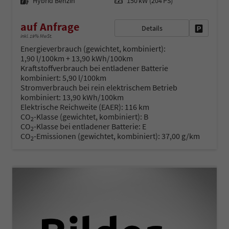
Hybrid Benzin
150 kW (204 PS)
auf Anfrage
Details
Fahrzeug 
inkl. 19% MwSt.
Energieverbrauch (gewichtet, kombiniert):
1,90 l/100km + 13,90 kWh/100km
Kraftstoffverbrauch bei entladener Batterie
kombiniert:
5,90 l/100km
Stromverbrauch bei rein elektrischem Betrieb
kombiniert:
13,90 kWh/100km
Elektrische Reichweite (EAER):
116 km
CO
-Klasse (gewichtet, kombiniert):
B
2
CO
-Klasse bei entladener Batterie:
E
2
CO
-Emissionen (gewichtet, kombiniert):
37,00 g/km
2