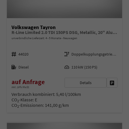
Volkswagen Tayron
R-Line Limited 2.0 TDI 150PS DSG, Metallic, 20" Alu LEEDS, IQ LIGHT MATRIX-LED, HEAD-UP, ERGOACTIV-Sitz+Massage, Winterpaket, Elektr. Heckklappe, ParkAssist, Parksensoren v/h, 360°Kamera, Radio 15"/App-Connect, Alarm, Keyless, 3Z-Climatronic, ACC, Dachreling
unverbindliche Lieferzeit: 4 - 5 Monate
Neuwagen
Fahrzeugnr.
Getriebe
44020
Doppelkupplungsgetriebe (DSG)
Kraftstoff
Leistung
Diesel
110 kW (150 PS)
auf Anfrage
Details
Fahrzeug 
inkl. 19% MwSt.
Verbrauch kombiniert:
5,40 l/100km
CO
-Klasse:
E
2
CO
-Emissionen:
141,00 g/km
2