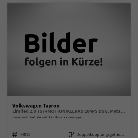
Volkswagen Tayron
Limited 2.0 TSI 4MOTION/ALLRAD 204PS DSG, Metallic, Winterpaket, Elektr. Heckklappe, 17" Alu, LED-PLUS-Scheinwerfer, ParkAssist, Parksensoren v/h, 360°Kamera, Akustikfenster/Privacy, Radio 12,9"/App-Connect, Alarm, Keyless, 3Z-Climatronic, ACC, Dachreling silber
unverbindliche Lieferzeit: 4 - 5 Monate
Neuwagen
Fahrzeugnr.
Getriebe
44012
Doppelkupplungsgetriebe (DSG)