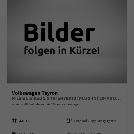
Volkswagen Tayron
R-Line Limited 1.5 TSI eHYBRID (PLUG-IN) 204PS DSG, Metallic, 20" Alu LEEDS, IQ LIGHT MATRIX-LED, HEAD-UP, ERGOACTIV-Sitz+Massage, Winterpaket, Elektr. Heckklappe, ParkAssist, Parksensoren v/h, 360°Kamera, Radio 15"/App-Connect, Alarm, Keyless, 3Z-Climatronic, ACC
unverbindliche Lieferzeit: 4 - 5 Monate
Neuwagen
Fahrzeugnr.
Getriebe
44018
Doppelkupplungsgetriebe (DSG)
Kraftstoff
Leistung