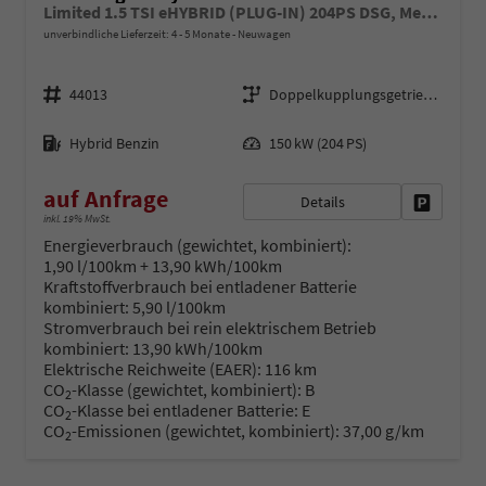
Limited 1.5 TSI eHYBRID (PLUG-IN) 204PS DSG, Metallic, Winterpaket, Elektr. Heckklappe, 17" Alu, LED-PLUS-Scheinwerfer, ParkAssist, Parksensoren v/h, 360°Kamera, Akustikfenster/Privacy, Radio 12,9"/App-Connect, Alarm, Keyless, 3Z-Climatronic, ACC, Dachreling
unverbindliche Lieferzeit: 4 - 5 Monate
Neuwagen
Fahrzeugnr.
Getriebe
44013
Doppelkupplungsgetriebe (DSG)
Kraftstoff
Leistung
Hybrid Benzin
150 kW (204 PS)
auf Anfrage
Details
Fahrzeug 
inkl. 19% MwSt.
Energieverbrauch (gewichtet, kombiniert):
1,90 l/100km + 13,90 kWh/100km
Kraftstoffverbrauch bei entladener Batterie
kombiniert:
5,90 l/100km
Stromverbrauch bei rein elektrischem Betrieb
kombiniert:
13,90 kWh/100km
Elektrische Reichweite (EAER):
116 km
CO
-Klasse (gewichtet, kombiniert):
B
2
CO
-Klasse bei entladener Batterie:
E
2
CO
-Emissionen (gewichtet, kombiniert):
37,00 g/km
2