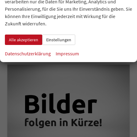
verarbeiten nur die Daten für Marketing, Analytics und
Kraftstoff
Leistung
Diesel
142 kW (193 PS)
Personalisierung, für die Sie uns Ihr Einverständnis geben. Sie
können Ihre Einwilligung jederzeit mit Wirkung für die
auf Anfrage
Details
Fahrzeug 
Zukunft widerrufen.
inkl. 19% MwSt.
Verbrauch kombiniert:
6,20 l/100km
CO
-Klasse:
F
Alle akzeptieren
Einstellungen
2
CO
-Emissionen:
162,00 g/km
2
Datenschutzerklärung
Impressum