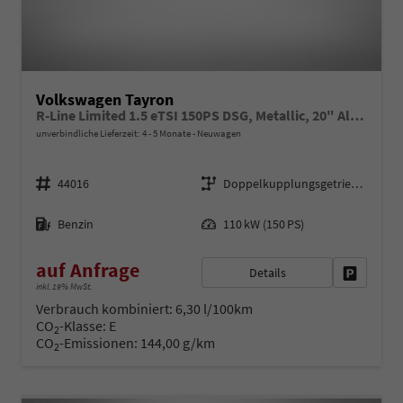
Volkswagen Tayron
R-Line Limited 1.5 eTSI 150PS DSG, Metallic, 20" Alu LEEDS, IQ LIGHT MATRIX-LED, HEAD-UP, ERGOACTIV-Sitz+Massage, Winterpaket, Elektr. Heckklappe, ParkAssist, Parksensoren v/h, 360°Kamera, Radio 15"/App-Connect, Alarm, Keyless, 3Z-Climatronic, ACC, Dachreling
unverbindliche Lieferzeit: 4 - 5 Monate
Neuwagen
Fahrzeugnr.
Getriebe
44016
Doppelkupplungsgetriebe (DSG)
Kraftstoff
Leistung
Benzin
110 kW (150 PS)
auf Anfrage
Details
Fahrzeug 
inkl. 19% MwSt.
Verbrauch kombiniert:
6,30 l/100km
CO
-Klasse:
E
2
CO
-Emissionen:
144,00 g/km
2