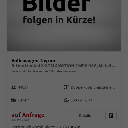
Volkswagen Tayron
R-Line Limited 2.0 TSI 4MOTION 204PS DSG, Metallic, 20" Alu LEEDS, IQ LIGHT MATRIX-LED, HEAD-UP, ERGOACTIV-Sitz+Massage, Winterpaket, Elektr. Heckklappe, ParkAssist, Parksensoren v/h, 360°Kamera, Radio 15"/App-Connect, Alarm, Keyless, 3Z-Climatronic, ACC, Dachreling
unverbindliche Lieferzeit: 4 - 5 Monate
Neuwagen
Fahrzeugnr.
Getriebe
44017
Doppelkupplungsgetriebe (DSG)
Kraftstoff
Leistung
Benzin
150 kW (204 PS)
auf Anfrage
Details
Fahrzeug 
inkl. 19% MwSt.
Verbrauch kombiniert:
7,70 l/100km