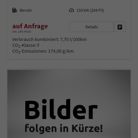
Kraftstoff
Leistung
Benzin
150 kW (204 PS)
auf Anfrage
Details
Fahrzeug 
inkl. 19% MwSt.
Verbrauch kombiniert:
7,70 l/100km
CO
-Klasse:
F
2
CO
-Emissionen:
174,00 g/km
2