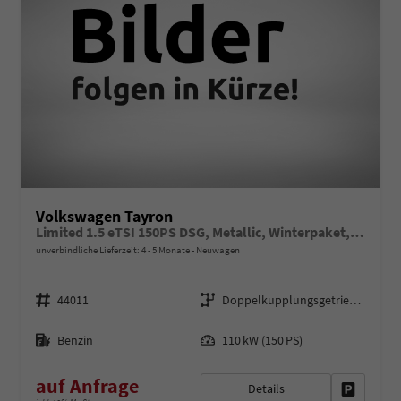
Volkswagen Tayron
Limited 1.5 eTSI 150PS DSG, Metallic, Winterpaket, Elektr. Heckklappe, 17" Alu, LED-PLUS-Scheinwerfer, ParkAssist, Parksensoren v/h, 360°Kamera, Akustikfenster/Privacy, Radio 12,9"/App-Connect, Alarm, Keyless, 3Z-Climatronic, ACC, Dachreling silber
unverbindliche Lieferzeit: 4 - 5 Monate
Neuwagen
Fahrzeugnr.
Getriebe
44011
Doppelkupplungsgetriebe (DSG)
Kraftstoff
Leistung
Benzin
110 kW (150 PS)
auf Anfrage
Details
Fahrzeug 