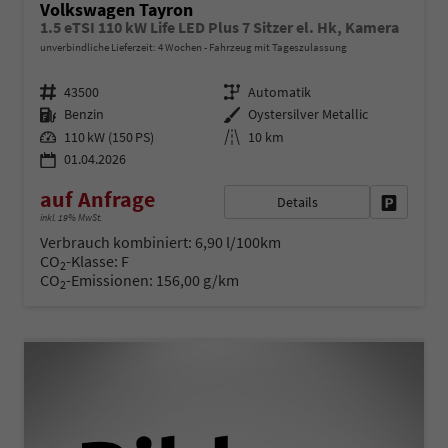
Volkswagen Tayron
1.5 eTSI 110 kW Life LED Plus 7 Sitzer el. Hk, Kamera
unverbindliche Lieferzeit:
4 Wochen
Fahrzeug mit Tageszulassung
Fahrzeugnr.
Getriebe
43500
Automatik
Kraftstoff
Außenfarbe
Benzin
Oystersilver Metallic
Leistung
Kilometerstand
110 kW (150 PS)
10 km
01.04.2026
auf Anfrage
Details
Fahrzeug 
inkl. 19% MwSt.
Verbrauch kombiniert:
6,90 l/100km
CO
-Klasse:
F
2
CO
-Emissionen:
156,00 g/km
2